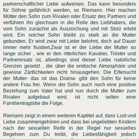
partnerschaftlicher Liebe aufweisen. Das kann besonders
für Söhne gefährlich werden, so Riemann. Hier machen
Mütter den Sohn zum Rivalen oder Ersatz des Partners und
verführen ihn gleichsam in die Rolle des Liebhabers, die
vom Sohn zunächst als Auszeichung und mit Stolz erlebt
wird. Ein solcher Sohn bleibt zu stark an die Mutter
gebunden. Er wird zwar mit Liebe belohnt, doch auf Dauer
immer mehr frustiert.Zwar ist er der Liebe der Mutter so
lange sicher , wie er den ritterlichen Kavalier, Tröster und
Partnerersatz ist, allerdings sind dieser Liebe natürliche
Grenzen gesetzt , die über die erotische Atmosphäre und
gewisse Zärtlichkeiten nicht hinausgehen. Die Eifersucht
der Mutter- das ist das Drama- gibt den Sohn für keine
andere Frau frei. Wenn der Sohn auch noch eine positive
Beziehung zum Vater hat und nun durch die Mutter zum
Rivalen aufgebaut wird, ist nicht selten eine
Familientragödie die Folge.
Riemann zeigt in einem weiteren Kaptitel auf, dass Lust und
Liebe zusammengehören und dass bei ungeliebten Kindern
nach der sexuellen Reife in der Regel nur sexuelles
Begehren zum Du treibt, die Liebesfähigkeit jedoch