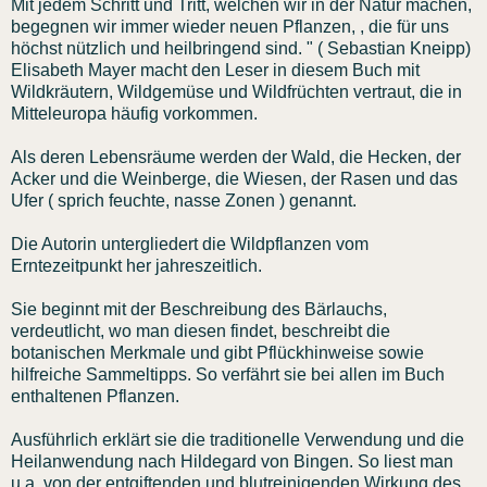
Mit jedem Schritt und Tritt, welchen wir in der Natur machen,
begegnen wir immer wieder neuen Pflanzen, , die für uns
höchst nützlich und heilbringend sind. " ( Sebastian Kneipp)
Elisabeth Mayer macht den Leser in diesem Buch mit
Wildkräutern, Wildgemüse und Wildfrüchten vertraut, die in
Mitteleuropa häufig vorkommen.
Als deren Lebensräume werden der Wald, die Hecken, der
Acker und die Weinberge, die Wiesen, der Rasen und das
Ufer ( sprich feuchte, nasse Zonen ) genannt.
Die Autorin untergliedert die Wildpflanzen vom
Erntezeitpunkt her jahreszeitlich.
Sie beginnt mit der Beschreibung des Bärlauchs,
verdeutlicht, wo man diesen findet, beschreibt die
botanischen Merkmale und gibt Pflückhinweise sowie
hilfreiche Sammeltipps. So verfährt sie bei allen im Buch
enthaltenen Pflanzen.
Ausführlich erklärt sie die traditionelle Verwendung und die
Heilanwendung nach Hildegard von Bingen. So liest man
u.a. von der entgiftenden und blutreinigenden Wirkung des