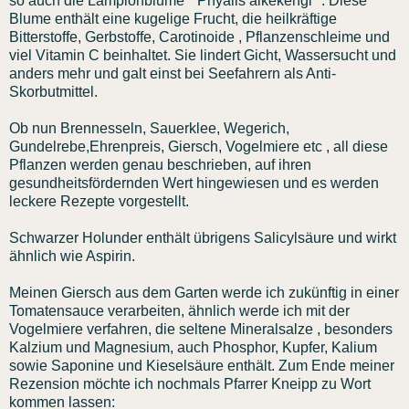
so auch die Lampionblume " Phyalis alkekengi ". Diese
Blume enthält eine kugelige Frucht, die heilkräftige
Bitterstoffe, Gerbstoffe, Carotinoide , Pflanzenschleime und
viel Vitamin C beinhaltet. Sie lindert Gicht, Wassersucht und
anders mehr und galt einst bei Seefahrern als Anti-
Skorbutmittel.
Ob nun Brennesseln, Sauerklee, Wegerich,
Gundelrebe,Ehrenpreis, Giersch, Vogelmiere etc , all diese
Pflanzen werden genau beschrieben, auf ihren
gesundheitsfördernden Wert hingewiesen und es werden
leckere Rezepte vorgestellt.
Schwarzer Holunder enthält übrigens Salicylsäure und wirkt
ähnlich wie Aspirin.
Meinen Giersch aus dem Garten werde ich zukünftig in einer
Tomatensauce verarbeiten, ähnlich werde ich mit der
Vogelmiere verfahren, die seltene Mineralsalze , besonders
Kalzium und Magnesium, auch Phosphor, Kupfer, Kalium
sowie Saponine und Kieselsäure enthält. Zum Ende meiner
Rezension möchte ich nochmals Pfarrer Kneipp zu Wort
kommen lassen: