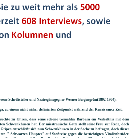
eborene Schriftsteller und Naziregimegegner Werner Bergengrün(1892-1964).
ga, zu einem nicht näher definierten Zeitpunkt während der Renaissance-Zeit.
chte zu Ohren, dass seine schöne Gemahlin Barbara ein Verhältnis mit dem
nten Schwenkhusen hat. Der misstrauische Gatte stellt seine Frau zur Rede, doch
. Gripen entschließt sich nun Schwenkhusen in der Sache zu befragen, doch dieser
ten " Schwarzen Häupter" auf Stoßreise gegen die berüchtigten Vitalienbrüder.