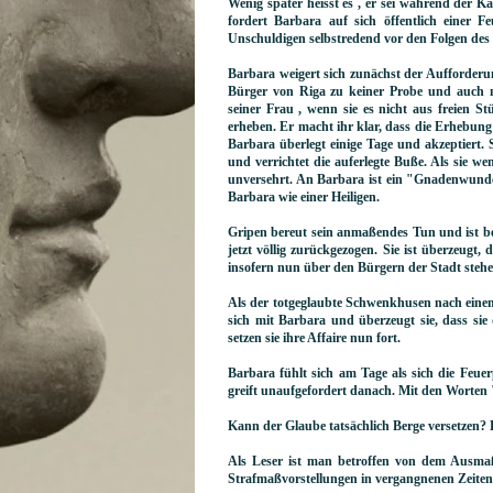
Wenig später heisst es , er sei während der K
fordert Barbara auf sich öffentlich einer 
Unschuldigen selbstredend vor den Folgen des 
Barbara weigert sich zunächst der Aufforder
Bürger von Riga zu keiner Probe und auch 
seiner Frau , wenn sie es nicht aus freien S
erheben. Er macht ihr klar, dass die Erhebung 
Barbara überlegt einige Tage und akzeptiert. S
und verrichtet die auferlegte Buße. Als sie we
unversehrt. An Barbara ist ein "Gnadenwund
Barbara wie einer Heiligen.
Gripen bereut sein anmaßendes Tun und ist bere
jetzt völlig zurückgezogen. Sie ist überzeug
insofern nun über den Bürgern der Stadt steh
Als der totgeglaubte Schwenkhusen nach einem 
sich mit Barbara und überzeugt sie, dass s
setzen sie ihre Affaire nun fort.
Barbara fühlt sich am Tage als sich die Feu
greift unaufgefordert danach. Mit den Worten 
Kann der Glaube tatsächlich Berge versetzen?
Als Leser ist man betroffen von dem Ausmaß 
Strafmaßvorstellungen in vergangnenen Zeiten