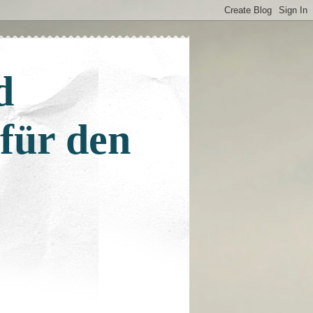
d
 für den