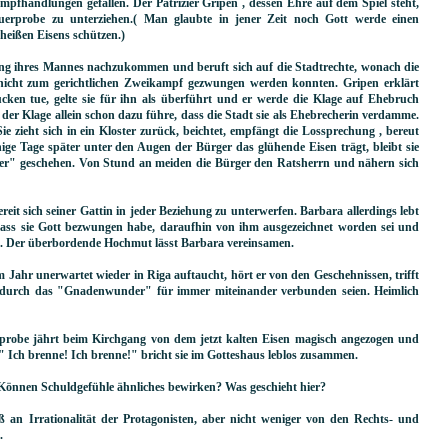
ampfhandlungen gefallen. Der Patrizier Gripen , dessen Ehre auf dem Spiel steht,
Feuerprobe zu unterziehen.( Man glaubte in jener Zeit noch Gott werde einen
heißen Eisens schützen.)
ung ihres Mannes nachzukommen und beruft sich auf die Stadtrechte, wonach die
nicht zum gerichtlichen Zweikampf gezwungen werden konnten. Gripen erklärt
tücken tue, gelte sie für ihn als überführt und er werde die Klage auf Ehebruch
der Klage allein schon dazu führe, dass die Stadt sie als Ehebrecherin verdamme.
ie zieht sich in ein Kloster zurück, beichtet, empfängt die Lossprechung , bereut
nige Tage später unter den Augen der Bürger das glühende Eisen trägt, bleibt sie
er" geschehen. Von Stund an meiden die Bürger den Ratsherrn und nähern sich
it sich seiner Gattin in jeder Beziehung zu unterwerfen. Barbara allerdings lebt
t, dass sie Gott bezwungen habe, daraufhin von ihm ausgezeichnet worden sei und
e. Der überbordende Hochmut lässt Barbara vereinsamen.
Jahr unerwartet wieder in Riga auftaucht, hört er von den Geschehnissen, trifft
ie durch das "Gnadenwunder" für immer miteinander verbunden seien. Heimlich
erprobe jährt beim Kirchgang von dem jetzt kalten Eisen magisch angezogen und
" Ich brenne! Ich brenne!" bricht sie im Gotteshaus leblos zusammen.
 Können Schuldgefühle ähnliches bewirken? Was geschieht hier?
an Irrationalität der Protagonisten, aber nicht weniger von den Rechts- und
.