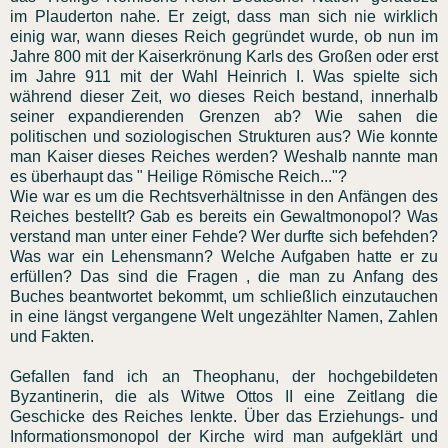
im Plauderton nahe. Er zeigt, dass man sich nie wirklich
einig war, wann dieses Reich gegründet wurde, ob nun im
Jahre 800 mit der Kaiserkrönung Karls des Großen oder erst
im Jahre 911 mit der Wahl Heinrich I. Was spielte sich
während dieser Zeit, wo dieses Reich bestand, innerhalb
seiner expandierenden Grenzen ab? Wie sahen die
politischen und soziologischen Strukturen aus? Wie konnte
man Kaiser dieses Reiches werden? Weshalb nannte man
es überhaupt das " Heilige Römische Reich..."?
Wie war es um die Rechtsverhältnisse in den Anfängen des
Reiches bestellt? Gab es bereits ein Gewaltmonopol? Was
verstand man unter einer Fehde? Wer durfte sich befehden?
Was war ein Lehensmann? Welche Aufgaben hatte er zu
erfüllen? Das sind die Fragen , die man zu Anfang des
Buches beantwortet bekommt, um schließlich einzutauchen
in eine längst vergangene Welt ungezählter Namen, Zahlen
und Fakten.
Gefallen fand ich an Theophanu, der hochgebildeten
Byzantinerin, die als Witwe Ottos II eine Zeitlang die
Geschicke des Reiches lenkte. Über das Erziehungs- und
Informationsmonopol der Kirche wird man aufgeklärt und