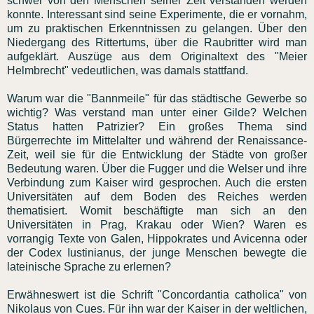
schwer von den Menschen seiner Zeit verstanden werden
konnte. Interessant sind seine Experimente, die er vornahm,
um zu praktischen Erkenntnissen zu gelangen. Über den
Niedergang des Rittertums, über die Raubritter wird man
aufgeklärt. Auszüge aus dem Originaltext des "Meier
Helmbrecht" vedeutlichen, was damals stattfand.
Warum war die "Bannmeile" für das städtische Gewerbe so
wichtig? Was verstand man unter einer Gilde? Welchen
Status hatten Patrizier? Ein großes Thema sind
Bürgerrechte im Mittelalter und während der Renaissance-
Zeit, weil sie für die Entwicklung der Städte von großer
Bedeutung waren. Über die Fugger und die Welser und ihre
Verbindung zum Kaiser wird gesprochen. Auch die ersten
Universitäten auf dem Boden des Reiches werden
thematisiert. Womit beschäftigte man sich an den
Universitäten in Prag, Krakau oder Wien? Waren es
vorrangig Texte von Galen, Hippokrates und Avicenna oder
der Codex Iustinianus, der junge Menschen bewegte die
lateinische Sprache zu erlernen?
Erwähneswert ist die Schrift "Concordantia catholica" von
Nikolaus von Cues. Für ihn war der Kaiser in der weltlichen,