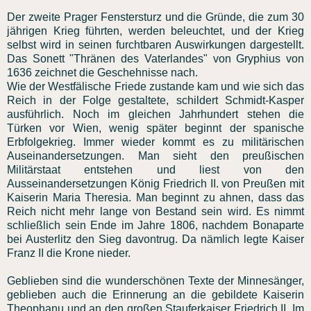
Der zweite Prager Fenstersturz und die Gründe, die zum 30
jährigen Krieg führten, werden beleuchtet, und der Krieg
selbst wird in seinen furchtbaren Auswirkungen dargestellt.
Das Sonett "Thränen des Vaterlandes" von Gryphius von
1636 zeichnet die Geschehnisse nach.
Wie der Westfälische Friede zustande kam und wie sich das
Reich in der Folge gestaltete, schildert Schmidt-Kasper
ausführlich. Noch im gleichen Jahrhundert stehen die
Türken vor Wien, wenig später beginnt der spanische
Erbfolgekrieg. Immer wieder kommt es zu militärischen
Auseinandersetzungen. Man sieht den preußischen
Militärstaat entstehen und liest von den
Ausseinandersetzungen König Friedrich II. von Preußen mit
Kaiserin Maria Theresia. Man beginnt zu ahnen, dass das
Reich nicht mehr lange von Bestand sein wird. Es nimmt
schließlich sein Ende im Jahre 1806, nachdem Bonaparte
bei Austerlitz den Sieg davontrug. Da nämlich legte Kaiser
Franz II die Krone nieder.
Geblieben sind die wunderschönen Texte der Minnesänger,
geblieben auch die Erinnerung an die gebildete Kaiserin
Theophanu und an den großen Stauferkaiser Friedrich II. Im