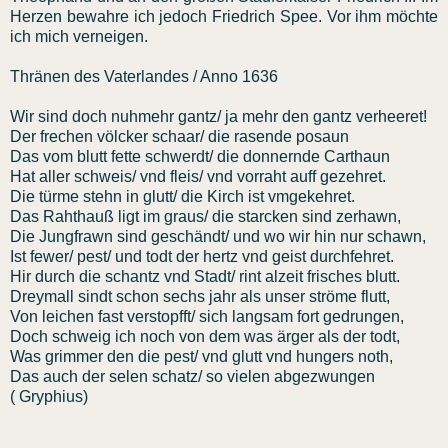
Herzen bewahre ich jedoch Friedrich Spee. Vor ihm möchte
ich mich verneigen.
Thränen des Vaterlandes / Anno 1636
Wir sind doch nuhmehr gantz/ ja mehr den gantz verheeret!
Der frechen völcker schaar/ die rasende posaun
Das vom blutt fette schwerdt/ die donnernde Carthaun
Hat aller schweis/ vnd fleis/ vnd vorraht auff gezehret.
Die türme stehn in glutt/ die Kirch ist vmgekehret.
Das Rahthauß ligt im graus/ die starcken sind zerhawn,
Die Jungfrawn sind geschändt/ und wo wir hin nur schawn,
Ist fewer/ pest/ und todt der hertz vnd geist durchfehret.
Hir durch die schantz vnd Stadt/ rint alzeit frisches blutt.
Dreymall sindt schon sechs jahr als unser ströme flutt,
Von leichen fast verstopfft/ sich langsam fort gedrungen,
Doch schweig ich noch von dem was ärger als der todt,
Was grimmer den die pest/ vnd glutt vnd hungers noth,
Das auch der selen schatz/ so vielen abgezwungen
( Gryphius)