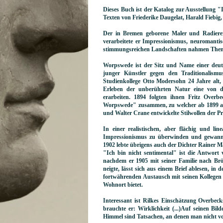
Dieses Buch ist der Katalog zur Ausstellung 
Texten von Friederike Daugelat, Harald Fiebi
Der in Bremen geborene Maler und Radierer
verarbeitete er Impressionismus, neuromanti
stimmungsreichen Landschaften nahmen Them
Worpswede ist der Sitz und Name einer deuts
junger Künstler gegen den Traditionalism
Studienkollege Otto Modersohn 24 Jahre alt,
Erleben der unberührten Natur eine von d
erarbeiten. 1894 folgten ihnen Fritz Overb
Worpswede" zusammen, zu welcher ab 1899 au
und Walter Crane entwickelte Stilwollen der Prä
In einer realistischen, aber flächig und li
Impressionismus zu überwinden und gewanne
1902 lebte übrigens auch der Dichter Rainer M
"Ich bin nicht sentimental" ist die Antwort 
nachdem er 1905 mit seiner Familie nach Brö
neigte, lässt sich aus einem Brief ablesen, 
fortwährenden Austausch mit seinen Kollegen ge
Wohnort bietet.
Interessant ist Rilkes Einschätzung Overbec
brauchte er: Wirklichkeit (...)Auf seinen Bilde
Himmel sind Tatsachen, an denen man nicht v