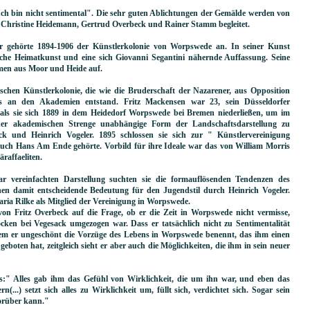
"Ich bin nicht sentimental". Die sehr guten Ablichtungen der Gemälde werden von
g, Christine Heidemann, Gertrud Overbeck und Rainer Stamm begleitet.
 gehörte 1894-1906 der Künstlerkolonie von Worpswede an. In seiner Kunst
sche Heimatkunst und eine sich Giovanni Segantini nähernde Auffassung. Seine
en aus Moor und Heide auf.
chen Künstlerkolonie, die wie die Bruderschaft der Nazarener, aus Opposition
us an den Akademien entstand. Fritz Mackensen war 23, sein Düsseldorfer
 als sie sich 1889 in dem Heidedorf Worpswede bei Bremen niederließen, um im
er akademischen Strenge unabhängige Form der Landschaftsdarstellung zu
eck und Heinrich Vogeler. 1895 schlossen sie sich zur " Künstlervereinigung
ch Hans Am Ende gehörte. Vorbild für ihre Ideale war das von William Morris
raffaeliten.
near vereinfachten Darstellung suchten sie die formauflösenden Tendenzen des
n damit entscheidende Bedeutung für den Jugendstil durch Heinrich Vogeler.
aria Rilke als Mitglied der Vereinigung in Worpswede.
von Fritz Overbeck auf die Frage, ob er die Zeit in Worpswede nicht vermisse,
cken bei Vegesack umgezogen war. Dass er tatsächlich nicht zu Sentimentalität
in dem er ungeschönt die Vorzüge des Lebens in Worpswede benennt, das ihm einen
boten hat, zeitgleich sieht er aber auch die Möglichkeiten, die ihm in sein neuer
ks:" Alles gab ihm das Gefühl von Wirklichkeit, die um ihn war, und eben das
rn(...) setzt sich alles zu Wirklichkeit um, füllt sich, verdichtet sich. Sogar sein
orüber kann."