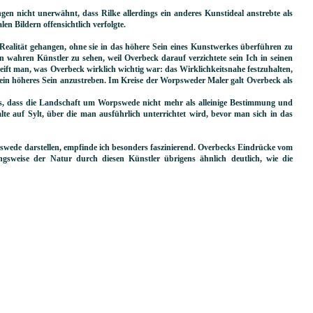
ngen nicht unerwähnt, dass Rilke allerdings ein anderes Kunstideal anstrebte als
en Bildern offensichtlich verfolgte.
Realität gehangen, ohne sie in das höhere Sein eines Kunstwerkes überführen zu
n wahren Künstler zu sehen, weil Overbeck darauf verzichtete sein Ich in seinen
ft man, was Overbeck wirklich wichtig war: das Wirklichkeitsnahe festzuhalten,
 ein höheres Sein anzustreben. Im Kreise der Worpsweder Maler galt Overbeck als
s, dass die Landschaft um Worpswede nicht mehr als alleinige Bestimmung und
lte auf Sylt, über die man ausführlich unterrichtet wird, bevor man sich in das
wede darstellen, empfinde ich besonders faszinierend. Overbecks Eindrücke vom
ungsweise der Natur durch diesen Künstler übrigens ähnlich deutlich, wie die