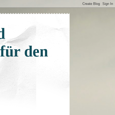
d
 für den