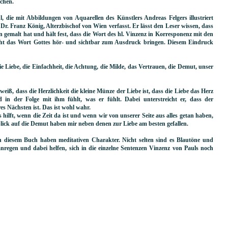
chen.
, die mit Abbildungen von Aquarellen des Künstlers Andreas Felgers illustriert
r. Franz König, Alterzbischof von Wien verfasst. Er lässt den Leser wissen, dass
en gemalt hat und hält fest, dass die Wort des hl. Vinzenz in Korresponenz mit den
cht das Wort Gottes hör- und sichtbar zum Ausdruck bringen. Diesem Eindruck
ie Liebe, die Einfachheit, die Achtung, die Milde, das Vertrauen, die Demut, unser
iß, dass die Herzlichkeit die kleine Münze der Liebe ist, dass die Liebe das Herz
in der Folge mit ihm fühlt, was er fühlt. Dabei unterstreicht er, dass der
es Nächsten ist. Das ist wohl wahr.
ts hilft, wenn die Zeit da ist und wenn wir von unserer Seite aus alles getan haben,
ick auf die Demut haben mir neben denen zur Liebe am besten gefallen.
in diesem Buch haben meditativen Charakter. Nicht selten sind es Blautöne und
nregen und dabei helfen, sich in die einzelne Sentenzen Vinzenz von Pauls noch