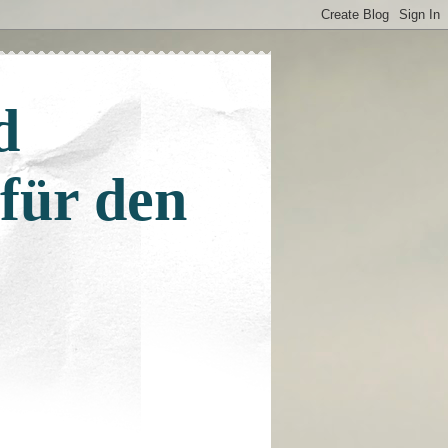
d
 für den