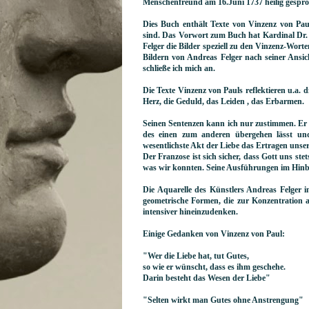
Menschenfreund am 16.Juni 1737 heilig gespro
Dies Buch enthält Texte von Vinzenz von Paul
sind. Das Vorwort zum Buch hat Kardinal Dr. D
Felger die Bilder speziell zu den Vinzenz-Wort
Bildern von Andreas Felger nach seiner Ansi
schließe ich mich an.
Die Texte Vinzenz von Pauls reflektieren u.a. d
Herz, die Geduld, das Leiden , das Erbarmen.
Seinen Sentenzen kann ich nur zustimmen. Er we
des einen zum anderen übergehen lässt und 
wesentlichste Akt der Liebe das Ertragen unser
Der Franzose ist sich sicher, dass Gott uns ste
was wir konnten. Seine Ausführungen im Hinbl
Die Aquarelle des Künstlers Andreas Felger 
geometrische Formen, die zur Konzentration a
intensiver hineinzudenken.
Einige Gedanken von Vinzenz von Paul:
"Wer die Liebe hat, tut Gutes,
so wie er wünscht, dass es ihm geschehe.
Darin besteht das Wesen der Liebe"
"Selten wirkt man Gutes ohne Anstrengung"