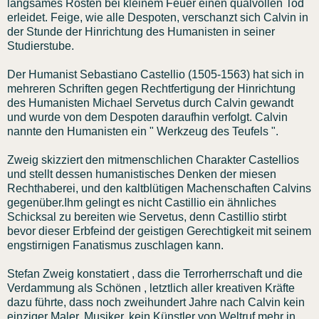
langsames Rösten bei kleinem Feuer einen qualvollen Tod
erleidet. Feige, wie alle Despoten, verschanzt sich Calvin in
der Stunde der Hinrichtung des Humanisten in seiner
Studierstube.
Der Humanist Sebastiano Castellio (1505-1563) hat sich in
mehreren Schriften gegen Rechtfertigung der Hinrichtung
des Humanisten Michael Servetus durch Calvin gewandt
und wurde von dem Despoten daraufhin verfolgt. Calvin
nannte den Humanisten ein " Werkzeug des Teufels ".
Zweig skizziert den mitmenschlichen Charakter Castellios
und stellt dessen humanistisches Denken der miesen
Rechthaberei, und den kaltblütigen Machenschaften Calvins
gegenüber.Ihm gelingt es nicht Castillio ein ähnliches
Schicksal zu bereiten wie Servetus, denn Castillio stirbt
bevor dieser Erbfeind der geistigen Gerechtigkeit mit seinem
engstirnigen Fanatismus zuschlagen kann.
Stefan Zweig konstatiert , dass die Terrorherrschaft und die
Verdammung als Schönen , letztlich aller kreativen Kräfte
dazu führte, dass noch zweihundert Jahre nach Calvin kein
einziger Maler, Musiker, kein Künstler von Weltruf mehr in