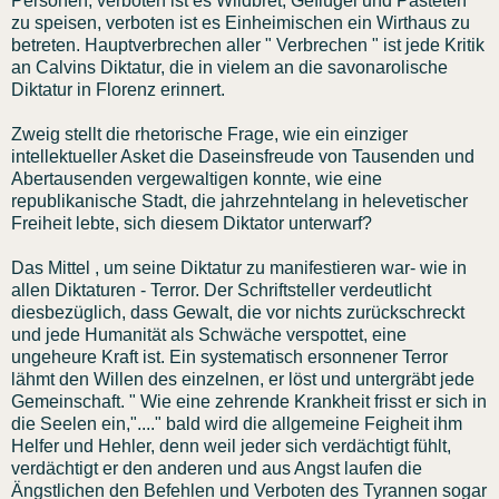
Personen, verboten ist es Wildbret, Geflügel und Pasteten
zu speisen, verboten ist es Einheimischen ein Wirthaus zu
betreten. Hauptverbrechen aller " Verbrechen " ist jede Kritik
an Calvins Diktatur, die in vielem an die savonarolische
Diktatur in Florenz erinnert.
Zweig stellt die rhetorische Frage, wie ein einziger
intellektueller Asket die Daseinsfreude von Tausenden und
Abertausenden vergewaltigen konnte, wie eine
republikanische Stadt, die jahrzehntelang in helevetischer
Freiheit lebte, sich diesem Diktator unterwarf?
Das Mittel , um seine Diktatur zu manifestieren war- wie in
allen Diktaturen - Terror. Der Schriftsteller verdeutlicht
diesbezüglich, dass Gewalt, die vor nichts zurückschreckt
und jede Humanität als Schwäche verspottet, eine
ungeheure Kraft ist. Ein systematisch ersonnener Terror
lähmt den Willen des einzelnen, er löst und untergräbt jede
Gemeinschaft. " Wie eine zehrende Krankheit frisst er sich in
die Seelen ein,"...." bald wird die allgemeine Feigheit ihm
Helfer und Hehler, denn weil jeder sich verdächtigt fühlt,
verdächtigt er den anderen und aus Angst laufen die
Ängstlichen den Befehlen und Verboten des Tyrannen sogar