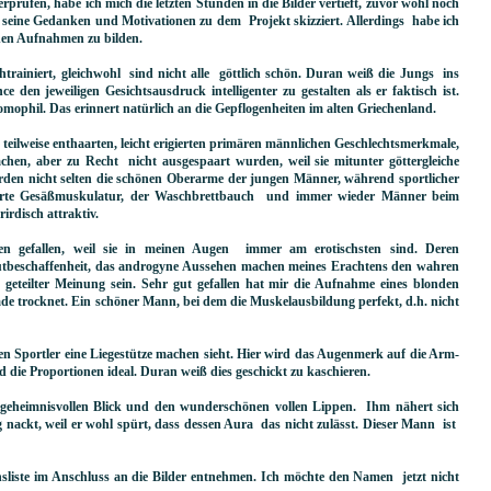
prüfen, habe ich mich die letzten Stunden in die Bilder vertieft, zuvor wohl noch
seine Gedanken und Motivationen zu dem Projekt skizziert. Allerdings habe ich
den Aufnahmen zu bilden.
htrainiert, gleichwohl sind nicht alle göttlich schön. Duran weiß die Jungs ins
e den jeweiligen Gesichtsausdruck intelligenter zu gestalten als er faktisch ist.
ophil. Das erinnert natürlich an die Gepflogenheiten im alten Griechenland.
e teilweise enthaarten, leicht erigierten primären männlichen Geschlechtsmerkmale,
chen, aber zu Recht nicht ausgespaart wurden, weil sie mitunter göttergleiche
n nicht selten die schönen Oberarme der jungen Männer, während sportlicher
erte Gesäßmuskulatur, der Waschbrettbauch und immer wieder Männer beim
irdisch attraktiv.
n gefallen, weil sie in meinen Augen immer am erotischsten sind. Deren
Hautbeschaffenheit, das androgyne Aussehen machen meines Erachtens den wahren
geteilter Meinung sein. Sehr gut gefallen hat mir die Aufnahme eines blonden
de trocknet. Ein schöner Mann, bei dem die Muskelausbildung perfekt, d.h. nicht
en Sportler eine Liegestütze machen sieht. Hier wird das Augenmerk auf die Arm-
die Proportionen ideal. Duran weiß dies geschickt zu kaschieren.
em geheimnisvollen Blick und den wunderschönen vollen Lippen. Ihm nähert sich
ig nackt, weil er wohl spürt, dass dessen Aura das nicht zulässt. Dieser Mann ist
nsliste im Anschluss an die Bilder entnehmen. Ich möchte den Namen jetzt nicht