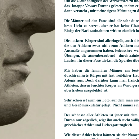
Um die Glaubhaftigkeit des Werbetextes zu über
das knappe Vowort Durans gelesen, indem er 
dann versucht , mir meine eigene Meinung zu 
Die Männer auf den Fotos sind alle sehr durc
beste Licht zu setzen, aber er hat keine Chanc
Einige der Nacktaufnahmen wirken ziemlich hom
Die nackten Körper sind alle eingeölt, auch di
die den Athleten zwar nicht zum Athleten ma
Ausmaße angenommen haben. Fokussiert werde
Übungen, die atmenberaubend durchtraini
Laufen . In dieser Pose wirken die Sportler über
Mir haben die femininen Männer am beste
durchtrainierte Körper mit fast weiblicher 
Adonis aus. Doch darüber kann man freilich 
Athleten, dessen feuchter Körper im Wind gera
übertrieben ausgebildet ist.
Sehr schön ist auch ein Foto, auf dem man ein
und Gesäßmuskulatur gelegt. Nicht immer sind 
Der schönste aller Athleten ist jener mit d
Duran nur zögerlich, zeigt ihn auch nicht völl
griechischer Athlet und Liebesgott zugleich.
Wie dieser Athlet heisst können sie der Name