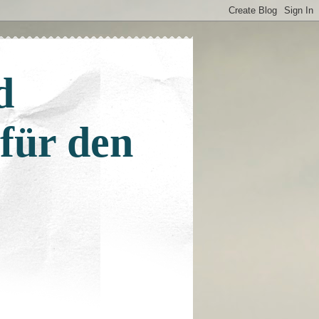
d
 für den