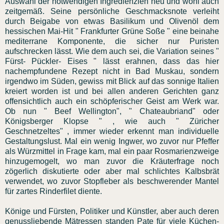
Auswahl der notwendigen
Ingredienzien
neu und wohl auch
zeitgemäß. Seine persönliche Geschmacksnote verleiht
durch Beigabe von etwas
Basilikum
und
Olivenöl
dem
hessischen Mai-Hit " Frankfurter Grüne Soße " eine beinahe
mediterrane Komponente, die sicher nur Puristen
aufschrecken lässt. Wie dem auch sei, die Variation seines "
Fürst-
Pückler
- Eises " lässt erahnen, dass das hier
nachempfundene Rezept nicht in Bad
Muskau
, sondern
irgendwo im Süden, gewiss mit Blick auf das sonnige Italien
kreiert worden ist und bei allen anderen Gerichten ganz
offensichtlich auch ein schöpferischer Geist am Werk war.
Ob nun "
Beef
Wellington", " Chateaubriand" oder
Königsberger
Klopse
" , wie auch "
Züricher
Geschnetzeltes
" , immer wieder erkennt man individuelle
Gestaltungslust
. Mal ein wenig Ingwer, wo zuvor nur Pfeffer
als
Würzmittel
in Frage kam, mal ein paar
Rosmarienzweige
hinzugemogelt, wo man zuvor die Kräuterfrage noch
zögerlich diskutierte oder aber mal schlichtes
Kalbsbrät
verwendet, wo zuvor
Stopfleber
als beschwerender Mantel
für zartes Rinderfilet diente.
Könige und Fürsten, Politiker und Künstler, aber auch deren
genussliebende
Mätressen
standen Pate für viele Küchen-