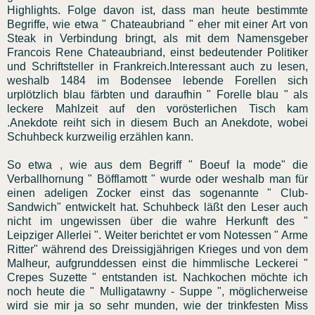
Highlights. Folge davon ist, dass man heute bestimmte
Begriffe, wie etwa " Chateaubriand " eher mit einer Art von
Steak in Verbindung bringt, als mit dem Namensgeber
Francois
Rene
Chateaubriand, einst bedeutender Politiker
und Schriftsteller in Frankreich.Interessant auch zu lesen,
weshalb 1484 im Bodensee lebende Forellen sich
urplötzlich blau färbten und daraufhin " Forelle blau " als
leckere Mahlzeit auf den vorösterlichen Tisch kam
.Anekdote reiht sich in diesem Buch an Anekdote, wobei
Schuhbeck
kurzweilig erzählen kann.
So etwa , wie aus dem Begriff "
Boeuf
la
mode
" die
Verballhornung
"
Böfflamott
" wurde oder weshalb man für
einen adeligen
Zocker
einst das
sogenannte
" Club-
Sandwich" entwickelt hat.
Schuhbeck
läßt
den Leser auch
nicht im ungewissen über die wahre Herkunft des "
Leipziger Allerlei ". Weiter berichtet er vom Notessen " Arme
Ritter" während des
Dreissigjährigen
Krieges und von dem
Malheur
, aufgrunddessen einst die himmlische
Leckerei
"
Crepes
Suzette
" entstanden ist. Nachkochen möchte ich
noch heute die "
Mulligatawny
- Suppe ", möglicherweise
wird sie mir ja so sehr
munden
, wie der trinkfesten Miss