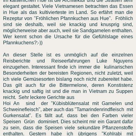
Im kaiserlichen Hue ist die Architektur und die Straßen sehr
elegant gestaltet. Viele Vietnamesen betrachten das Essen
in Hue als das kultivierteste im Land. So erfährt man die
Rezeptur von "Fröhlichen Pfannkuchen aus Hue". Fröhlich
sind sie deshalb, weil sie knackig und knusprig sind,
möglicherweise aber auch, weil sie Sandgarnelen enthalten.
Wer kennt schon die Ursache für die Gefühlslage eines
Pfannkuchens?:-))
An dieser Stelle ist es unmöglich auf die einzelnen
Reisberichte und Reiseerfahrungen Luke Nguyens
einzugehen. Interessant finde ich immer die kulinarischen
Besonderheiten der bereisten Regionen, nicht zuletzt, weil
ich viele Gemüsesorten bislang noch nicht zubereitet habe.
Das gilt auch für die Bittermelone, deren Konstistenz
knackig und saftig ist und die man in Vietnam zu Suppen
reicht. Sehr leckere Gerichte aus
Hoi An sind der "Kübisblütensalat mit Garnelen und
Schweinefleisch", aber auch das "Tamarindenrindfleisch mit
Gurkensalat". Es fällt auf, dass bei den Farben vieler
Speisen Grün dominiert. Dies scheint mir ein Garant dafür
zu sein, dass die Speisen viele sekundäre Pflanzenstoffe
enthalten. Gestern habe ich übrigens "Kohlrabi mit