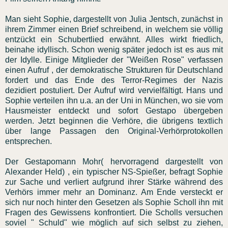
Man sieht Sophie, dargestellt von Julia Jentsch, zunächst in
ihrem Zimmer einen Brief schreibend, in welchem sie völlig
entzückt ein Schubertlied erwähnt. Alles wirkt friedlich,
beinahe idyllisch. Schon wenig später jedoch ist es aus mit
der Idylle. Einige Mitglieder der "Weißen Rose" verfassen
einen Aufruf , der demokratische Strukturen für Deutschland
fordert und das Ende des Terror-Regimes der Nazis
dezidiert postuliert. Der Aufruf wird vervielfältigt. Hans und
Sophie verteilen ihn u.a. an der Uni in München, wo sie vom
Hausmeister entdeckt und sofort Gestapo übergeben
werden. Jetzt beginnen die Verhöre, die übrigens textlich
über lange Passagen den Original-Verhörprotokollen
entsprechen.
Der Gestapomann Mohr( hervorragend dargestellt von
Alexander Held) , ein typischer NS-Spießer, befragt Sophie
zur Sache und verliert aufgrund ihrer Stärke während des
Verhörs immer mehr an Dominanz. Am Ende versteckt er
sich nur noch hinter den Gesetzen als Sophie Scholl ihn mit
Fragen des Gewissens konfrontiert. Die Scholls versuchen
soviel " Schuld" wie möglich auf sich selbst zu ziehen,