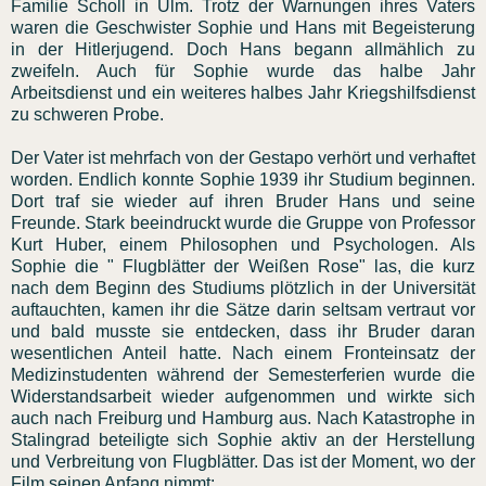
Familie Scholl in Ulm. Trotz der Warnungen ihres Vaters
waren die Geschwister Sophie und Hans mit Begeisterung
in der Hitlerjugend. Doch Hans begann allmählich zu
zweifeln. Auch für Sophie wurde das halbe Jahr
Arbeitsdienst und ein weiteres halbes Jahr Kriegshilfsdienst
zu schweren Probe.
Der Vater ist mehrfach von der Gestapo verhört und verhaftet
worden. Endlich konnte Sophie 1939 ihr Studium beginnen.
Dort traf sie wieder auf ihren Bruder Hans und seine
Freunde. Stark beeindruckt wurde die Gruppe von Professor
Kurt Huber, einem Philosophen und Psychologen. Als
Sophie die " Flugblätter der Weißen Rose" las, die kurz
nach dem Beginn des Studiums plötzlich in der Universität
auftauchten, kamen ihr die Sätze darin seltsam vertraut vor
und bald musste sie entdecken, dass ihr Bruder daran
wesentlichen Anteil hatte. Nach einem Fronteinsatz der
Medizinstudenten während der Semesterferien wurde die
Widerstandsarbeit wieder aufgenommen und wirkte sich
auch nach Freiburg und Hamburg aus. Nach Katastrophe in
Stalingrad beteiligte sich Sophie aktiv an der Herstellung
und Verbreitung von Flugblätter. Das ist der Moment, wo der
Film seinen Anfang nimmt: