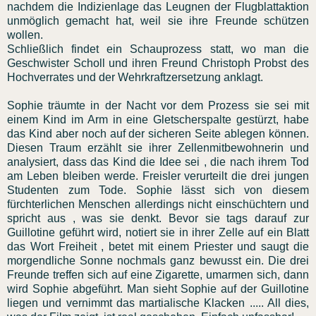
nachdem die Indizienlage das Leugnen der Flugblattaktion
unmöglich gemacht hat, weil sie ihre Freunde schützen
wollen.
Schließlich findet ein Schauprozess statt, wo man die
Geschwister Scholl und ihren Freund Christoph Probst des
Hochverrates und der Wehrkraftzersetzung anklagt.
Sophie träumte in der Nacht vor dem Prozess sie sei mit
einem Kind im Arm in eine Gletscherspalte gestürzt, habe
das Kind aber noch auf der sicheren Seite ablegen können.
Diesen Traum erzählt sie ihrer Zellenmitbewohnerin und
analysiert, dass das Kind die Idee sei , die nach ihrem Tod
am Leben bleiben werde. Freisler verurteilt die drei jungen
Studenten zum Tode. Sophie lässt sich von diesem
fürchterlichen Menschen allerdings nicht einschüchtern und
spricht aus , was sie denkt. Bevor sie tags darauf zur
Guillotine geführt wird, notiert sie in ihrer Zelle auf ein Blatt
das Wort Freiheit , betet mit einem Priester und saugt die
morgendliche Sonne nochmals ganz bewusst ein. Die drei
Freunde treffen sich auf eine Zigarette, umarmen sich, dann
wird Sophie abgeführt. Man sieht Sophie auf der Guillotine
liegen und vernimmt das martialische Klacken ..... All dies,