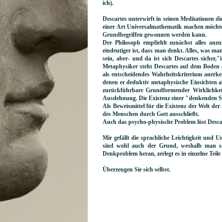
ich).
Descartes unterwirft in seinen Meditationen die
einer Art Universalmathematik machen möchte,
Grundbegriffen gewonnen werden kann.
Der Philosoph empfiehlt zunächst alles anzu
eindeutiger ist, dass man denkt. Alles, was 
sein, aber- und da ist sich Descartes sicher,
Metaphysiker steht Descartes auf dem Boden d
als entscheidendes Wahrheitskriterium anerke
denen er deduktiv metaphysische Einsichten abz
zurückführbare Grundformender Wirklichkeit
Ausdehnung. Die Existenz einer "denkenden Su
Als Beweismittel für die Existenz der Welt der
des Menschen durch Gott ausschließt.
Auch das psycho-physische Problem löst Desca
Mir gefällt die sprachliche Leichtigkeit und 
sind wohl auch der Grund, weshalb man sic
Denkproblem heran, zerlegt es in einzelne Teil
Überzeugen Sie sich selbst.