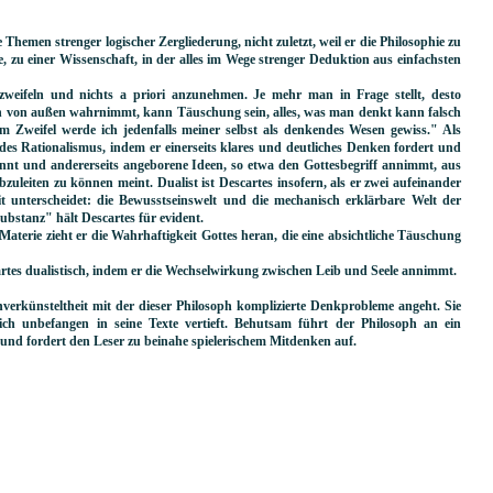
 Themen strenger logischer Zergliederung, nicht zuletzt, weil er die Philosophie zu
 zu einer Wissenschaft, in der alles im Wege strenger Deduktion aus einfachsten
zweifeln und nichts a priori anzunehmen. Je mehr man in Frage stellt, desto
man von außen wahrnimmt, kann Täuschung sein, alles, was man denkt kann falsch
"im Zweifel werde ich jedenfalls meiner selbst als denkendes Wesen gewiss." Als
es Rationalismus, indem er einerseits klares und deutliches Denken fordert und
nnt und andererseits angeborene Ideen, so etwa den Gottesbegriff annimmt, aus
uleiten zu können meint. Dualist ist Descartes insofern, als er zwei aufeinander
 unterscheidet: die Bewusstseinswelt und die mechanisch erklärbare Welt der
bstanz" hält Descartes für evident.
 Materie zieht er die Wahrhaftigkeit Gottes heran, die eine absichtliche Täuschung
rtes dualistisch, indem er die Wechselwirkung zwischen Leib und Seele annimmt.
Unverkünsteltheit mit der dieser Philosoph komplizierte Denkprobleme angeht. Sie
h unbefangen in seine Texte vertieft. Behutsam führt der Philosoph an ein
e und fordert den Leser zu beinahe spielerischem Mitdenken auf.