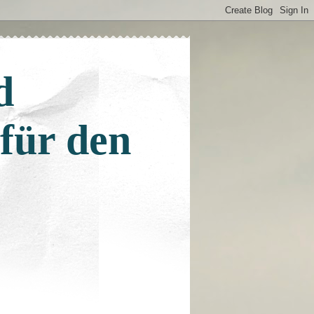
d
 für den