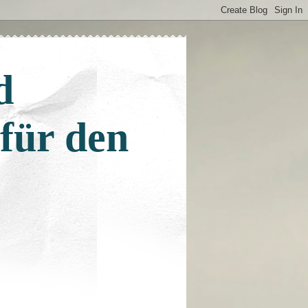
d
 für den