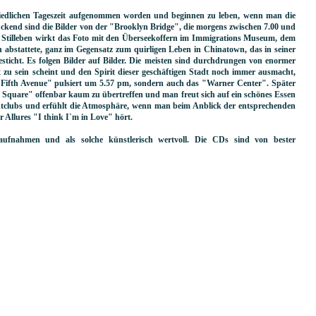
hiedlichen Tageszeit aufgenommen worden und beginnen zu leben, wenn man die
ckend sind die Bilder von der "Brooklyn Bridge", die morgens zwischen 7.00 und
in Stilleben wirkt das Foto mit den Überseekoffern im Immigrations Museum, dem
h abstattete, ganz im Gegensatz zum quirligen Leben in Chinatown, das in seiner
ticht. Es folgen Bilder auf Bilder. Die meisten sind durchdrungen von enormer
t zu sein scheint und den Spirit dieser geschäftigen Stadt noch immer ausmacht,
 "Fifth Avenue" pulsiert um 5.57 pm, sondern auch das "Warner Center". Später
Square" offenbar kaum zu übertreffen und man freut sich auf ein schönes Essen
chtclubs und erfühlt die Atmosphäre, wenn man beim Anblick der entsprechenden
 Allures "I think I`m in Love" hört.
ufnahmen und als solche künstlerisch wertvoll. Die CDs sind von bester