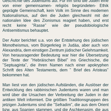
Geschichte des Judentums auf. Für ihn sind die Juden eine
von einer gemeinsamen- religiös begründeten- Ethik
geprägte Gemeinschaft, kein Volk im Sinne des modernen
Nationalismus, auf den die Juden gleichwohl mit der
nationalen Idee des Zionismus reagiert haben, und erst
recht keine "Rasse" wie der pseudobiologische
Antisemitismus behauptet.
Der Autor berichtet u.a. von der Entstehung des jüdischen
Monotheismus, vom Bürgerkrieg in Judäa, aber auch von
Alexandria, dem einstigen Zentrum jüdischer Gelehrsamkeit.
Von herausragender Bedeutung war hier die Übersetzung
der Texte der "Hebräischen Bibel" ins Griechische, die
"Septuaginta", die ihren Namen nach einer apokryphen
Schrift des Alten Testaments, dem " Brief des Aristeas"
bekommen hat.
Man liest von den jüdischen Aufständen, die Auslöser der
Entwicklung des rabbinischen Judentums waren und man
wird über die Ursachen der Verbreitung der Juden in der
antiken Welt informiert. Die größten Traditionsgruppen des
jetzigen Judentums sind die "Sefradim", die aus dem Orient
bzw. aus Spanien stammen, und die Aschkenasim, die aus